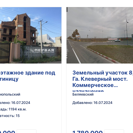
 этажное здание под
Земельный участок 8
тиницу
Га. Клеверный мост.
Коммерческое
назначение.
иопольский
Беляевский
влено
:
16.07.2024
Добавлено
:
16.07.2024
адь
:
1194 кв.м.
атность
:
15