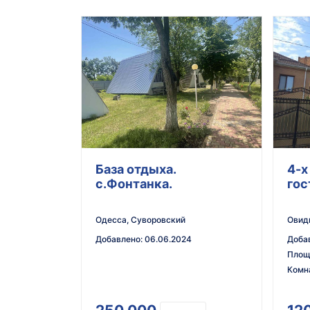
База отдыха.
4-х
с.Фонтанка.
гос
Одесса, Суворовский
Овид
Добавлено
:
06.06.2024
Доба
Площ
Комн