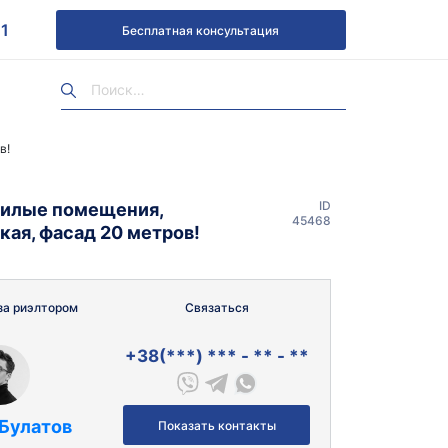
1
Бесплатная консультация
в!
ID
илые помещения,
45468
кая, фасад 20 метров!
за риэлтором
Связаться
+38(***) *** - ** - **
 Булатов
Показать контакты