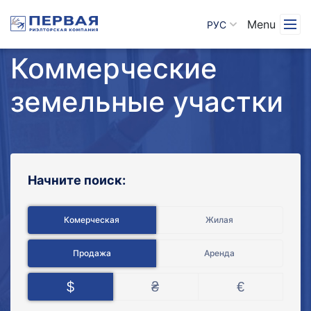
Menu
РУС
Коммерческие
земельные участки
Начните поиск:
Комерческая
Жилая
Продажа
Аренда
$
₴
€