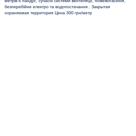
метрів 6 пандус, сучасні системи вентиляції, пожежогасіння,
безперебійне електро та водопостачання..
Закрытая
охраняемая территория Цена
300 грн/метр
Без
кон