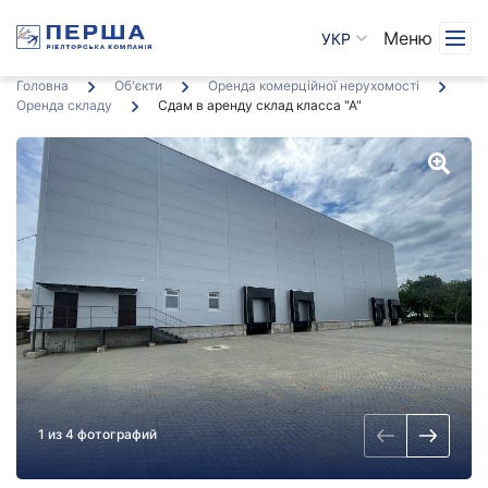
Меню
УКР
Головна
Об'єкти
Оренда комерційної нерухомості
Оренда складу
Сдам в аренду склад класса "А
"
1 из 4 фотографий