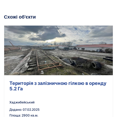
Схожі об'єкти
Територія з залізничною гілкою в оренду
5.2 Га
Хаджибейський
Додано
:
07.02.2025
Площа
:
2900 кв.м.