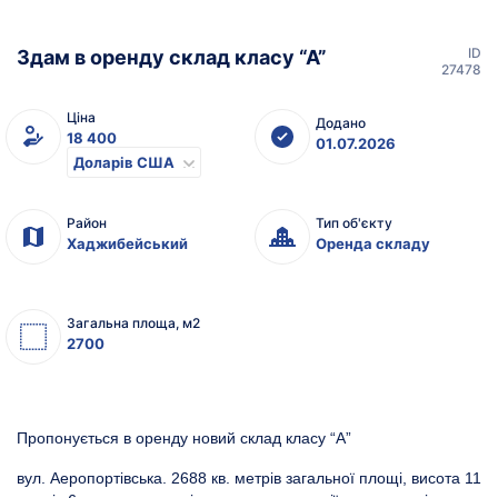
ID
Здам в оренду склад класу “А”
27478
Ціна
Додано
18 400
01.07.2026
Доларів США
Район
Тип об'єкту
Хаджибейський
Оренда складу
Загальна площа, м2
2700
Пропонується в оренду новий склад класу “А”
вул. Аеропортівська. 2688 кв. метрів загальної площі, висота 11