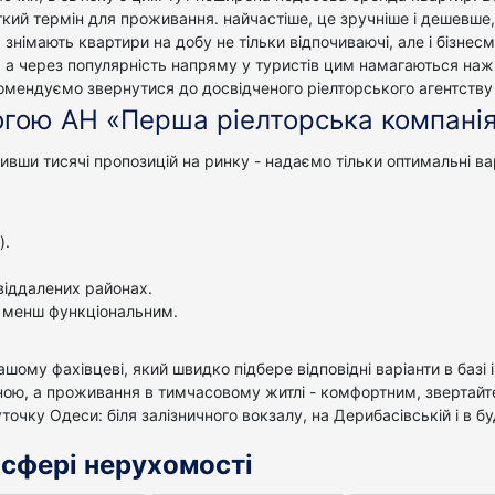
кий термін для проживання. найчастіше, це зручніше і дешевше,
к, знімають квартири на добу не тільки відпочиваючі, але і бізн
 а через популярність напряму у туристів цим намагаються наж
комендуємо звернутися до досвідченого ріелторського агентству
гою АН «Перша ріелторська компані
вши тисячі пропозицій на ринку - надаємо тільки оптимальні варі
).
віддалених районах.
е менш функціональним.
ому фахівцеві, який швидко підбере відповідні варіанти в базі і
мною, а проживання в тимчасовому житлі - комфортним, звертайт
очку Одеси: біля залізничного вокзалу, на Дерибасівській і в бу
у сфері нерухомості