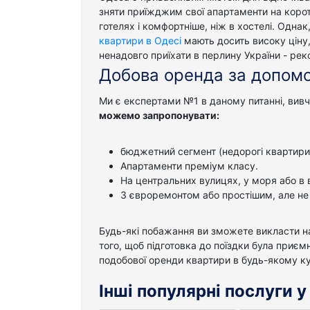
зняти приїжджим свої апартаменти на корот
готелях і комфортніше, ніж в хостелі. Одна
квартири в Одесі
мають досить високу ціну,
ненадовго приїхати в перлину України - ре
Добова оренда за допомо
Ми є експертами №1 в даному питанні, вивчи
можемо запропонувати:
бюджетний сегмент (недорогі квартири
Апартаменти преміум класу.
На центральних вулицях, у моря або в 
З євроремонтом або простішим, але н
Будь-які побажання ви зможете викласти наш
того, щоб підготовка до поїздки була приє
подобової оренди квартири в будь-якому кут
Інші популярні послуги 