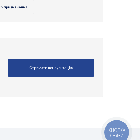
го призначення
КНОПКА
СВЯЗИ