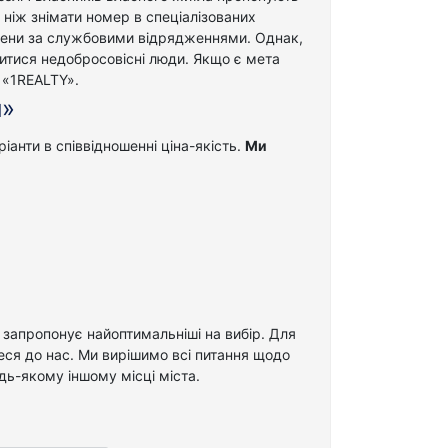
 ніж знімати номер в спеціалізованих
есмени за службовими відрядженнями.
Однак,
итися недобросовісні люди. Якщо є мета
 «1REALTY».
я»
анти в співвідношенні ціна-якість.
Ми
 запропонує найоптимальніші на вибір.
Для
еся до нас. Ми вирішимо всі питання щодо
дь-якому іншому місці міста.