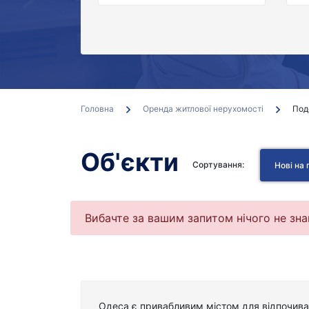
Головна
Оренда житлової нерухомості
Под
Об'єкти
Сортування:
Нові на
Вибачте за вашим запитом нічого не зн
Одеса є привабливим містом для відпочиваю