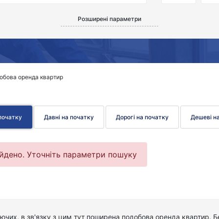
Розширені параметри
обова оренда квартир
 початку
Давні на початку
Дорогі на початку
Дешеві н
айдено. Уточніть параметри пошуку
чих, в зв'язку з цим тут поширена подобова оренда квартир. Б