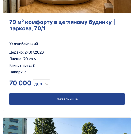
79 м² комфорту в цегляному будинку |
паркова, 70/1
Хаджибейський
Додано
:
24.07.2026
Площа
:
79 кв.м.
Кімнатність
:
3
Поверх
:
5
70 000
дол
Детальніше