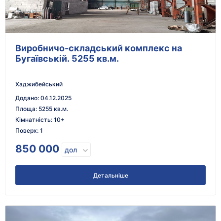
Виробничо-складський комплекс на
Бугаївській. 5255 кв.м.
Хаджибейський
Додано
:
04.12.2025
Площа
:
5255 кв.м.
Кімнатність
:
10+
Поверх
:
1
850 000
дол
Детальніше