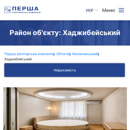
Меню
УКР
Район об'єкту:
Хаджибейський
Перша рієлторська компанія
Об'єкти
Малиновський
Хаджибейський
Нерухомість