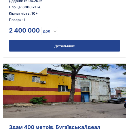
Додано
:
16.06.2026
Площа
:
6000 кв.м.
Кімнатність
:
10+
Поверх
:
1
2 400 000
дол
Детальніше
Здам 400 метрів, Бугаївська/Ідеал